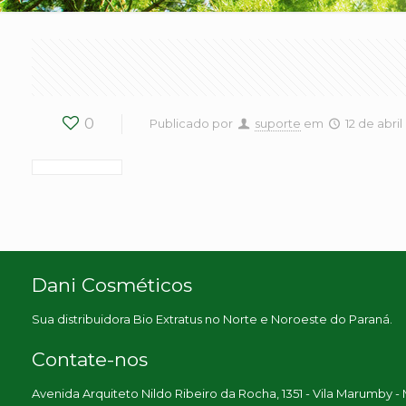
0
Publicado por
suporte
em
12 de abril
Dani Cosméticos
Sua distribuidora Bio Extratus no Norte e Noroeste do Paraná.
Contate-nos
Avenida Arquiteto Nildo Ribeiro da Rocha, 1351 - Vila Marumby -