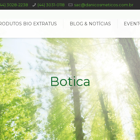
(44) 3028-2238
(44) 3031-0118
sac@danicosmeticos.com.br
RODUTOS BIO EXTRATUS
BLOG & NOTÍCIAS
EVENT
Botica