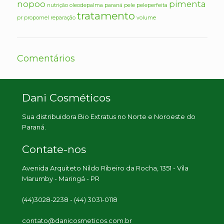
nopoo
pimenta
nutrição
oleodepalma
paraná
pele
peleperfeita
tratamento
pr
propomel
reparação
volume
Comentários
Dani Cosméticos
Sua distribuidora Bio Extratus no Norte e Noroeste do
Paraná.
Contate-nos
Avenida Arquiteto Nildo Ribeiro da Rocha, 1351 - Vila
Marumby - Maringá - PR
(44)3028-2238 - (44) 3031-0118
contato@danicosmeticos.com.br