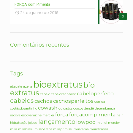
FORÇA com Pimenta
24 de junho de 2016
0
Comentários recentes
Tags
bioextratus
bio
abacate
azeite
extratus
cabeloperfeito
cabelo
cabelocacheado
cabelos
cachos
cachosperfeitos
corrida
cowash
costãodosantinho
cuidados
cursos
dendê
desembaraça
força
forçacompimenta
escova
escovamichelmercier
hair
lançamento
lowpoo
hidratração
jojoba
michel mercier
miss
missbrasil
missparana
misspr
missumuarama
mundomiss