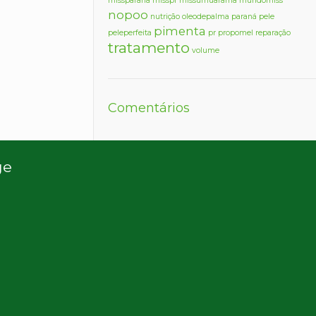
missparana
misspr
missumuarama
mundomiss
nopoo
nutrição
oleodepalma
paraná
pele
pimenta
peleperfeita
pr
propomel
reparação
tratamento
volume
Comentários
ge