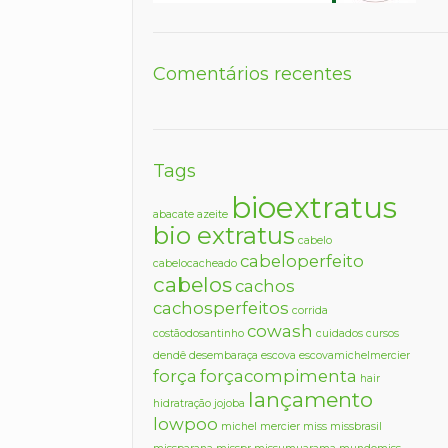
Comentários recentes
Tags
bioextratus
abacate
azeite
bio extratus
cabelo
cabeloperfeito
cabelocacheado
cabelos
cachos
cachosperfeitos
corrida
cowash
costãodosantinho
cuidados
cursos
dendê
desembaraça
escova
escovamichelmercier
força
forçacompimenta
hair
lançamento
hidratração
jojoba
lowpoo
michel mercier
miss
missbrasil