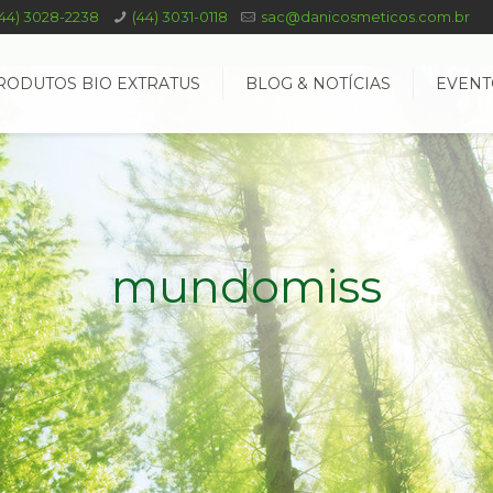
(44) 3028-2238
(44) 3031-0118
sac@danicosmeticos.com.br
RODUTOS BIO EXTRATUS
BLOG & NOTÍCIAS
EVENT
mundomiss