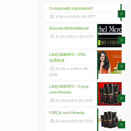
Comunicado Importante!!!
0
3 de outubro de 2017
Escovas Michel Mercier
31 de março de 2017
0
LANÇAMENTO – PÓS
QUÍMICA
0
26 de outubro de
2016
LANÇAMENTO – Força
com Pimenta
0
24 de junho de 2016
FORÇA com Pimenta
24 de junho de 2016
0