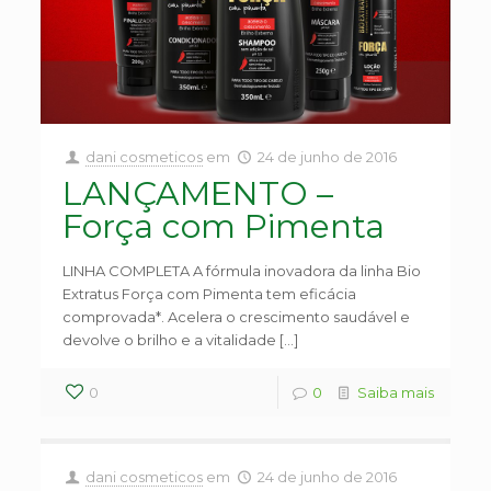
dani cosmeticos
em
24 de junho de 2016
LANÇAMENTO –
Força com Pimenta
LINHA COMPLETA A fórmula inovadora da linha Bio
Extratus Força com Pimenta tem eficácia
comprovada*. Acelera o crescimento saudável e
devolve o brilho e a vitalidade […]
0
0
Saiba mais
dani cosmeticos
em
24 de junho de 2016