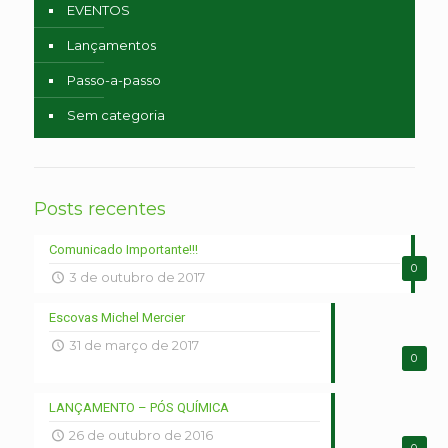
EVENTOS
Lançamentos
Passo-a-passo
Sem categoria
Posts recentes
Comunicado Importante!!!
0
3 de outubro de 2017
Escovas Michel Mercier
31 de março de 2017
0
LANÇAMENTO – PÓS QUÍMICA
26 de outubro de 2016