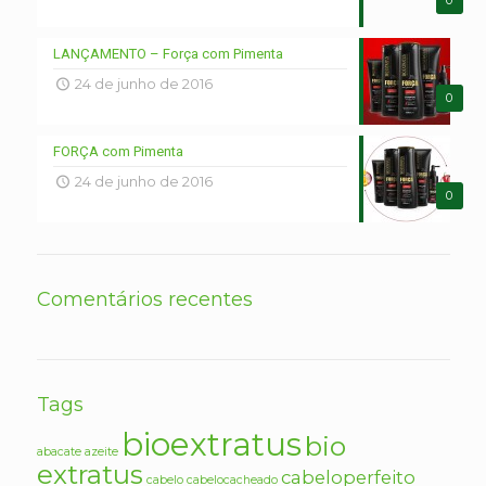
0
LANÇAMENTO – Força com Pimenta
24 de junho de 2016
0
FORÇA com Pimenta
24 de junho de 2016
0
Comentários recentes
Tags
bioextratus
bio
abacate
azeite
extratus
cabeloperfeito
cabelo
cabelocacheado