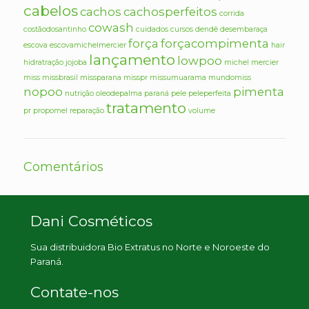
cabelos
cachos
cachosperfeitos
corrida
cowash
costãodosantinho
cuidados
cursos
dendê
desembaraça
força
forçacompimenta
escova
escovamichelmercier
hair
lançamento
lowpoo
hidratração
jojoba
michel mercier
miss
missbrasil
missparana
misspr
missumuarama
mundomiss
nopoo
pimenta
nutrição
oleodepalma
paraná
pele
peleperfeita
tratamento
pr
propomel
reparação
volume
Comentários
Dani Cosméticos
Sua distribuidora Bio Extratus no Norte e Noroeste do
Paraná.
Contate-nos